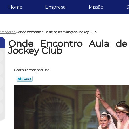
Home
Empresa
Missão
S
et moderno
»
onde encontro aula de ballet avançado Jockey Club
Onde Encontro Aula de 
Jockey Club
Gostou? compartilhe!