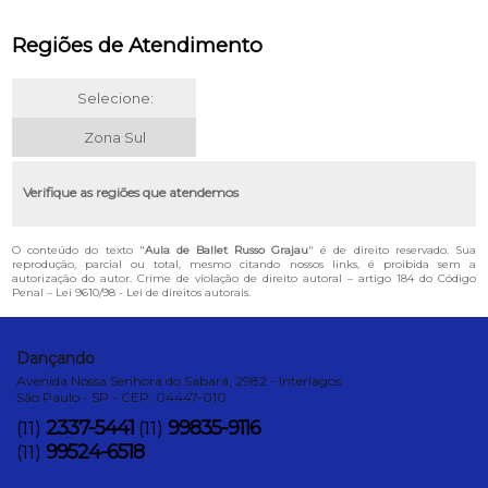
Regiões de Atendimento
Selecione:
Zona Sul
Verifique as regiões que atendemos
O conteúdo do texto "
Aula de Ballet Russo Grajau
" é de direito reservado. Sua
reprodução, parcial ou total, mesmo citando nossos links, é proibida sem a
autorização do autor. Crime de violação de direito autoral – artigo 184 do Código
Penal –
Lei 9610/98 - Lei de direitos autorais
.
Dançando
Avenida Nossa Senhora do Sabará, 2982 - Interlagos
São Paulo - SP - CEP: 04447-010
2337-5441
99835-9116
(11)
(11)
99524-6518
(11)