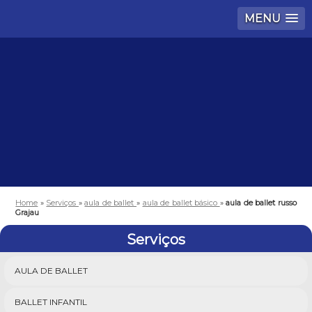
MENU
Home
»
Serviços
»
aula de ballet
»
aula de ballet básico
»
aula de ballet russo
Grajau
Serviços
AULA DE BALLET
BALLET INFANTIL