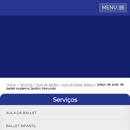
MENU
Home
»
Serviços
»
aula de ballet
»
aula de ballet básico
»
preço da aula de
ballet moderno Jardim Morumbi
Serviços
AULA DE BALLET
BALLET INFANTIL