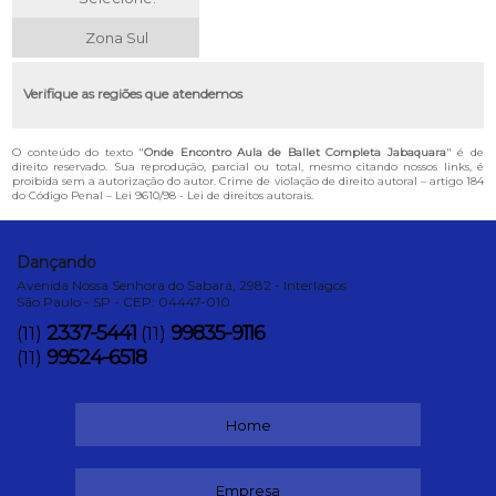
Zona Sul
Verifique as regiões que atendemos
O conteúdo do texto "
Onde Encontro Aula de Ballet Completa Jabaquara
" é de
direito reservado. Sua reprodução, parcial ou total, mesmo citando nossos links, é
proibida sem a autorização do autor. Crime de violação de direito autoral – artigo 184
do Código Penal –
Lei 9610/98 - Lei de direitos autorais
.
Dançando
Avenida Nossa Senhora do Sabará, 2982 - Interlagos
São Paulo - SP - CEP: 04447-010
2337-5441
99835-9116
(11)
(11)
99524-6518
(11)
Home
Empresa