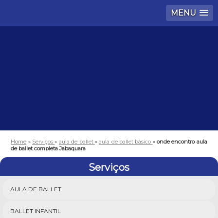
MENU
Home
»
Serviços
»
aula de ballet
»
aula de ballet básico
»
onde encontro aula
de ballet completa Jabaquara
Serviços
AULA DE BALLET
BALLET INFANTIL