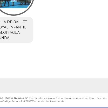
ULA DE BALLET
OYAL INFANTIL
ALOR ÁGUA
UNDA
antil Parque Ibirapuera
" é de direito reservado. Sua reprodução, parcial ou total, mesmo ci
 do Código Penal –
Lei 9610/98 - Lei de direitos autorais
.