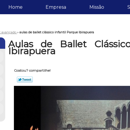
Home
Empresa
Missão
S
et avançado
»
aulas de ballet clássico infantil Parque Ibirapuera
Aulas de Ballet Clássic
Ibirapuera
Gostou? compartilhe!