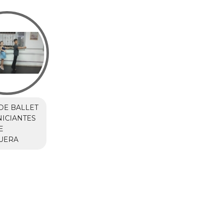
DE BALLET
NICIANTES
E
UERA