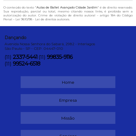
O conteúdo do texto "
Aulas de Ballet Avançado Cidade Jardim
" é de direito reservado.
Sua reprodução, parcial ou total, mesmo citando nossos links, é proibida sem a
autorização do autor. Crime de violação de direito autoral – artigo 184 do Código
Penal –
Lei 9610/98 - Lei de direitos autorais
.
Dançando
Avenida Nossa Senhora do Sabará, 2982 - Interlagos
São Paulo - SP - CEP: 04447-010
2337-5441
99835-9116
(11)
(11)
99524-6518
(11)
Home
Empresa
Missão
Serviços