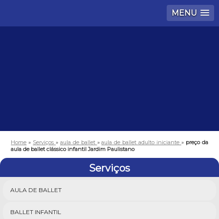
MENU
Home
»
Serviços
»
aula de ballet
»
aula de ballet adulto iniciante
»
preço da
aula de ballet clássico infantil Jardim Paulistano
Serviços
AULA DE BALLET
BALLET INFANTIL