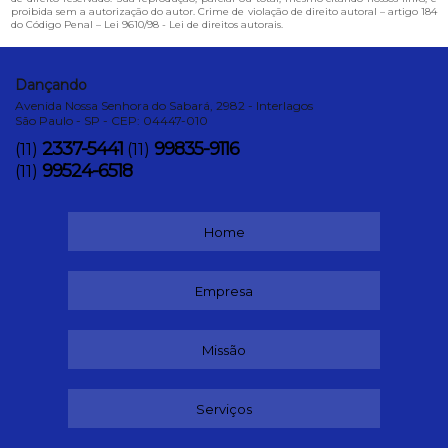
proibida sem a autorização do autor. Crime de violação de direito autoral – artigo 184
do Código Penal –
Lei 9610/98 - Lei de direitos autorais
.
Dançando
Avenida Nossa Senhora do Sabará, 2982 - Interlagos
São Paulo - SP - CEP: 04447-010
2337-5441
99835-9116
(11)
(11)
99524-6518
(11)
Home
Empresa
Missão
Serviços