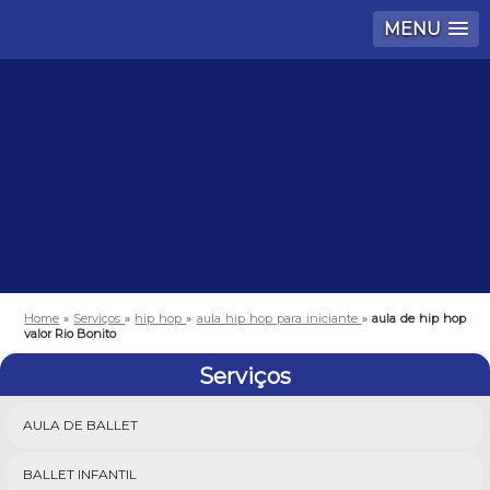
MENU
Home
»
Serviços
»
hip hop
»
aula hip hop para iniciante
»
aula de hip hop
valor Rio Bonito
Serviços
AULA DE BALLET
BALLET INFANTIL