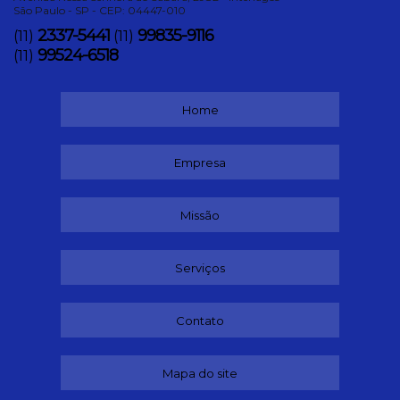
São Paulo - SP - CEP: 04447-010
2337-5441
99835-9116
(11)
(11)
99524-6518
(11)
Home
Empresa
Missão
Serviços
Contato
Mapa do site