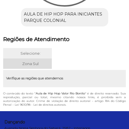
AULA DE HIP HOP PARA INICIANTES
PARQUE COLONIAL
Regiões de Atendimento
Selecione:
Zona Sul
Verifique as regiões que atendemos
O conteúdo do texto "
Aula de Hip Hop Valor Rio Bonito
" é de direito reservado. Sua
reprodução, parcial ou total, mesmo citando nossos links, é proibida sem a
autorização do autor. Crime de violação de direito autoral – artigo 184 do Código
Penal –
Lei 9610/98 - Lei de direitos autorais
.
Dançando
Avenida Nossa Senhora do Sabará, 2982 - Interlagos