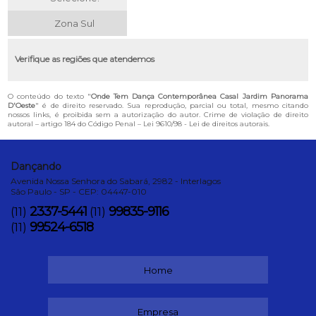
Zona Sul
Verifique as regiões que atendemos
O conteúdo do texto "
Onde Tem Dança Contemporânea Casal Jardim Panorama
D'Oeste
" é de direito reservado. Sua reprodução, parcial ou total, mesmo citando
nossos links, é proibida sem a autorização do autor. Crime de violação de direito
autoral – artigo 184 do Código Penal –
Lei 9610/98 - Lei de direitos autorais
.
Dançando
Avenida Nossa Senhora do Sabará, 2982 - Interlagos
São Paulo - SP - CEP: 04447-010
2337-5441
99835-9116
(11)
(11)
99524-6518
(11)
Home
Empresa