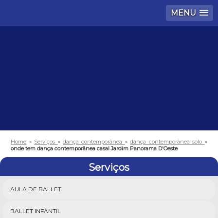
MENU
Home
»
Serviços
»
dança contemporânea
»
dança contemporânea solo
»
onde tem dança contemporânea casal Jardim Panorama D'Oeste
Serviços
AULA DE BALLET
BALLET INFANTIL