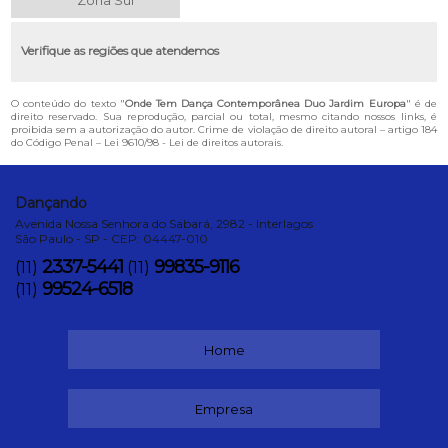
Zona Sul
Verifique as regiões que atendemos
O conteúdo do texto "
Onde Tem Dança Contemporânea Duo Jardim Europa
" é de
direito reservado. Sua reprodução, parcial ou total, mesmo citando nossos links, é
proibida sem a autorização do autor. Crime de violação de direito autoral – artigo 184
do Código Penal –
Lei 9610/98 - Lei de direitos autorais
.
Dançando
Avenida Nossa Senhora do Sabará, 2982 - Interlagos
São Paulo - SP - CEP: 04447-010
2337-5441
99835-9116
(11)
(11)
99524-6518
(11)
Home
Empresa