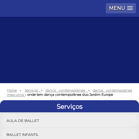
MENU
Home
»
Serviços
»
dança contemporânea
»
dança contemporânea
masculina
»
onde tem dança contemporânea duo Jardim Europa
Serviços
AULA DE BALLET
BALLET INFANTIL