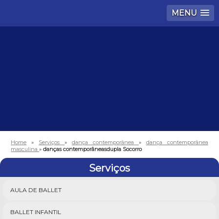
MENU
Home
»
Serviços
»
dança contemporânea
»
dança contemporânea
masculina
»
danças contemporâneasdupla Socorro
Serviços
AULA DE BALLET
BALLET INFANTIL