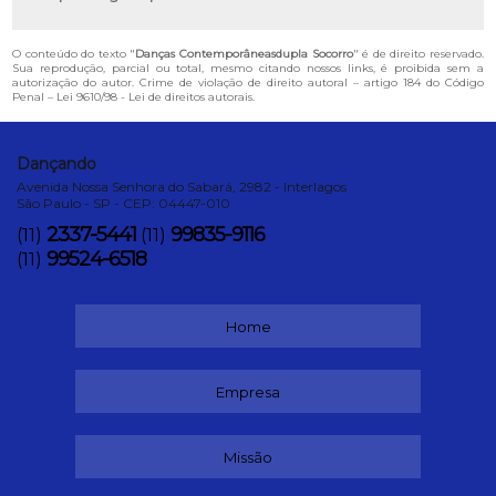
O conteúdo do texto "
Danças Contemporâneasdupla Socorro
" é de direito reservado.
Sua reprodução, parcial ou total, mesmo citando nossos links, é proibida sem a
autorização do autor. Crime de violação de direito autoral – artigo 184 do Código
Penal –
Lei 9610/98 - Lei de direitos autorais
.
Dançando
Avenida Nossa Senhora do Sabará, 2982 - Interlagos
São Paulo - SP - CEP: 04447-010
2337-5441
99835-9116
(11)
(11)
99524-6518
(11)
Home
Empresa
Missão