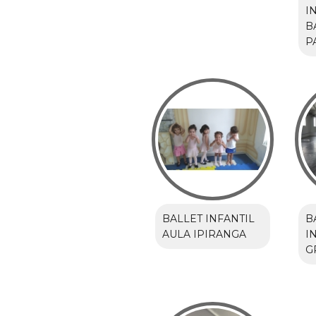
I
B
P
BALLET INFANTIL
B
AULA IPIRANGA
I
G