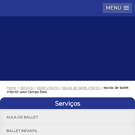
MENU
Home
»
Serviços
»
ballet infantil
»
escola de ballet infantil
»
escola de ballet
infantil valor Campo Belo
Serviços
AULA DE BALLET
BALLET INFANTIL