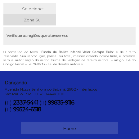
Selecione:
Zona Sul
Verifique as regiões que atendemos
O conteúdo do texto "
Escola de Ballet Infantil Valor Campo Belo
" é de direito
reservado. Sua reprodução, parcial ou total, mesmo citando nossos links, é proibida
sem a autorização do autor. Crime de violação de direito autoral – artigo 184 do
Código Penal –
Lei 9610/98 - Lei de direitos autorais
.
Dançando
Avenida Nossa Senhora do Sabará, 2982 - Interlagos
São Paulo - SP - CEP: 04447-010
2337-5441
99835-9116
(11)
(11)
99524-6518
(11)
Home