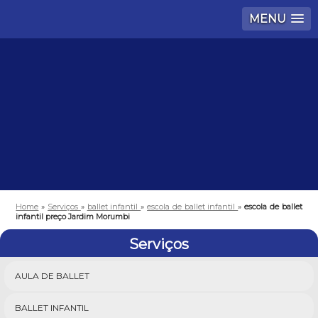
MENU
Home
»
Serviços
»
ballet infantil
»
escola de ballet infantil
»
escola de ballet
infantil preço Jardim Morumbi
Serviços
AULA DE BALLET
BALLET INFANTIL