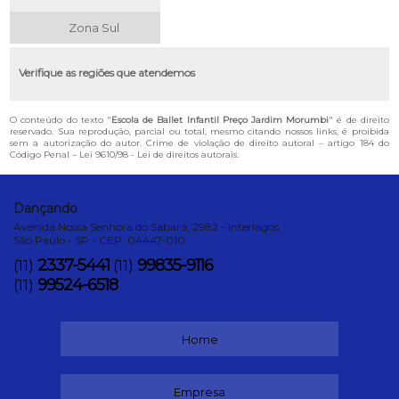
Zona Sul
Verifique as regiões que atendemos
O conteúdo do texto "
Escola de Ballet Infantil Preço Jardim Morumbi
" é de direito
reservado. Sua reprodução, parcial ou total, mesmo citando nossos links, é proibida
sem a autorização do autor. Crime de violação de direito autoral – artigo 184 do
Código Penal –
Lei 9610/98 - Lei de direitos autorais
.
Dançando
Avenida Nossa Senhora do Sabará, 2982 - Interlagos
São Paulo - SP - CEP: 04447-010
2337-5441
99835-9116
(11)
(11)
99524-6518
(11)
Home
Empresa