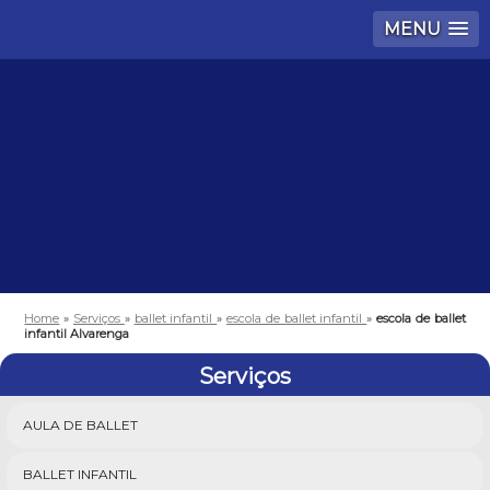
MENU
Home
»
Serviços
»
ballet infantil
»
escola de ballet infantil
»
escola de ballet
infantil Alvarenga
Serviços
AULA DE BALLET
BALLET INFANTIL