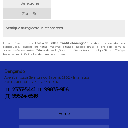
Selecione:
Zona Sul
Verifique as regiões que atendemos
O conteúdo do texto "
Escola de Ballet Infantil Alvarenga
" é de direito reservado. Sua
reprodução, parcial ou total, mesmo citando nossos links, é proibida sem a
autorização do autor. Crime de violação de direito autoral – artigo 184 do Código
Penal –
Lei 9610/98 - Lei de direitos autorais
.
Dançando
Avenida Nossa Senhora do Sabará, 2982 - Interlagos
São Paulo - SP - CEP: 04447-010
2337-5441
99835-9116
(11)
(11)
99524-6518
(11)
Home