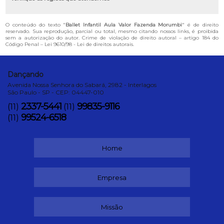
O conteúdo do texto "
Ballet Infantil Aula Valor Fazenda Morumbi
" é de direito
reservado. Sua reprodução, parcial ou total, mesmo citando nossos links, é proibida
sem a autorização do autor. Crime de violação de direito autoral – artigo 184 do
Código Penal –
Lei 9610/98 - Lei de direitos autorais
.
Dançando
Avenida Nossa Senhora do Sabará, 2982 - Interlagos
São Paulo - SP - CEP: 04447-010
2337-5441
99835-9116
(11)
(11)
99524-6518
(11)
Home
Empresa
Missão