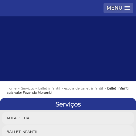
MENU
Home
»
Serviços
»
ballet infantil
»
escola de ballet infantil
»
ballet infantil
aula valor Fazenda Morumbi
Serviços
AULA DE BALLET
BALLET INFANTIL