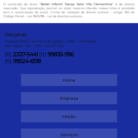
O conteúdo do texto "
Ballet Infantil Dança Valor Vila Clementina
" é de direito
reservado. Sua reprodução, parcial ou total, mesmo citando nossos links, é proibida
sem a autorização do autor. Crime de violação de direito autoral – artigo 184 do
Código Penal –
Lei 9610/98 - Lei de direitos autorais
.
Dançando
Avenida Nossa Senhora do Sabará, 2982 - Interlagos
São Paulo - SP - CEP: 04447-010
2337-5441
99835-9116
(11)
(11)
99524-6518
(11)
Home
Empresa
Missão
Serviços