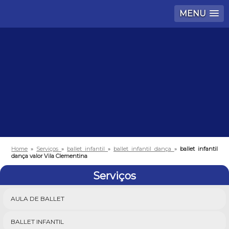
MENU
Home
»
Serviços
»
ballet infantil
»
ballet infantil dança
»
ballet infantil
dança valor Vila Clementina
Serviços
AULA DE BALLET
BALLET INFANTIL