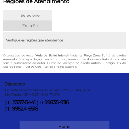
Regiões de Atendimento
Selecione:
Zona Sul
Verifique as regiões que atendemos
O conteúdo do texto "
Aula de Ballet Infantil Iniciante Preço Zona Sul
" é de direito
reservado. Sua reprodução, parcial ou total, mesmo citando nossos links, é proibida
sem a autorização do autor. Crime de violação de direito autoral – artigo 184 do
Código Penal –
Lei 9610/98 - Lei de direitos autorais
.
Dançando
Avenida Nossa Senhora do Sabará, 2982 - Interlagos
São Paulo - SP - CEP: 04447-010
2337-5441
99835-9116
(11)
(11)
99524-6518
(11)
Home