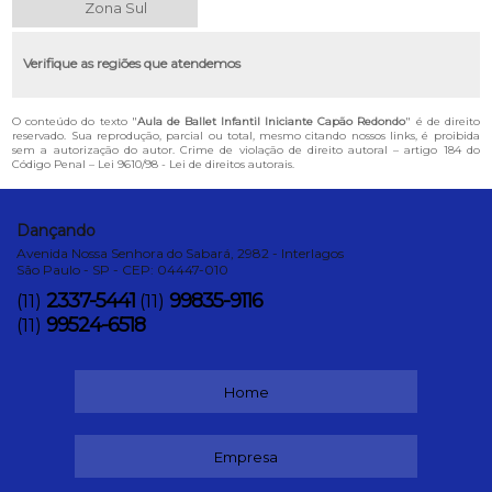
Zona Sul
Verifique as regiões que atendemos
O conteúdo do texto "
Aula de Ballet Infantil Iniciante Capão Redondo
" é de direito
reservado. Sua reprodução, parcial ou total, mesmo citando nossos links, é proibida
sem a autorização do autor. Crime de violação de direito autoral – artigo 184 do
Código Penal –
Lei 9610/98 - Lei de direitos autorais
.
Dançando
Avenida Nossa Senhora do Sabará, 2982 - Interlagos
São Paulo - SP - CEP: 04447-010
2337-5441
99835-9116
(11)
(11)
99524-6518
(11)
Home
Empresa