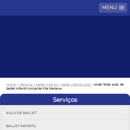
MENU
Home
»
Serviços
»
ballet infantil
»
ballet infantil aula
»
onde fazer aula de
ballet infantil iniciante Vila Mariana
Serviços
AULA DE BALLET
BALLET INFANTIL