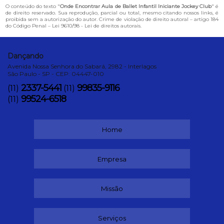
O conteúdo do texto "
Onde Encontrar Aula de Ballet Infantil Iniciante Jockey Club
" é
de direito reservado. Sua reprodução, parcial ou total, mesmo citando nossos links, é
proibida sem a autorização do autor. Crime de violação de direito autoral – artigo 184
do Código Penal –
Lei 9610/98 - Lei de direitos autorais
.
Dançando
Avenida Nossa Senhora do Sabará, 2982 - Interlagos
São Paulo - SP - CEP: 04447-010
2337-5441
99835-9116
(11)
(11)
99524-6518
(11)
Home
Empresa
Missão
Serviços