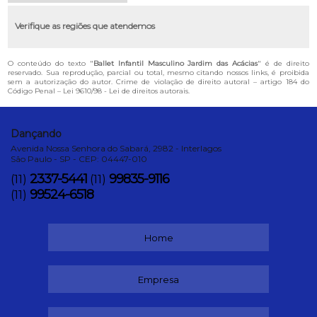
Verifique as regiões que atendemos
O conteúdo do texto "
Ballet Infantil Masculino Jardim das Acácias
" é de direito
reservado. Sua reprodução, parcial ou total, mesmo citando nossos links, é proibida
sem a autorização do autor. Crime de violação de direito autoral – artigo 184 do
Código Penal –
Lei 9610/98 - Lei de direitos autorais
.
Dançando
Avenida Nossa Senhora do Sabará, 2982 - Interlagos
São Paulo - SP - CEP: 04447-010
2337-5441
99835-9116
(11)
(11)
99524-6518
(11)
Home
Empresa