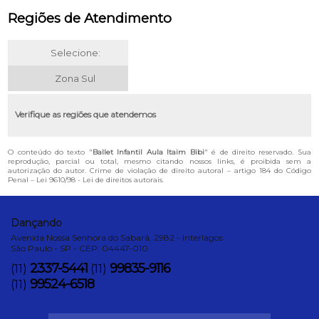
Regiões de Atendimento
Selecione:
Zona Sul
Verifique as regiões que atendemos
O conteúdo do texto "
Ballet Infantil Aula Itaim Bibi
" é de direito reservado. Sua
reprodução, parcial ou total, mesmo citando nossos links, é proibida sem a
autorização do autor. Crime de violação de direito autoral – artigo 184 do Código
Penal –
Lei 9610/98 - Lei de direitos autorais
.
Dançando
Avenida Nossa Senhora do Sabará, 2982 - Interlagos
São Paulo - SP - CEP: 04447-010
2337-5441
99835-9116
(11)
(11)
99524-6518
(11)