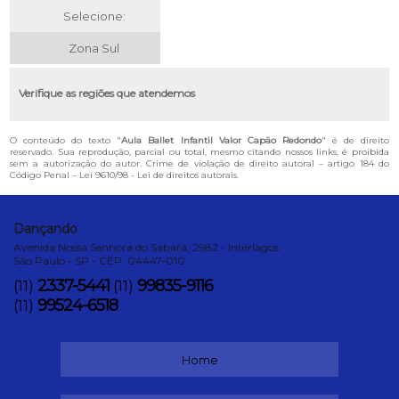
Selecione:
Zona Sul
Verifique as regiões que atendemos
O conteúdo do texto "
Aula Ballet Infantil Valor Capão Redondo
" é de direito
reservado. Sua reprodução, parcial ou total, mesmo citando nossos links, é proibida
sem a autorização do autor. Crime de violação de direito autoral – artigo 184 do
Código Penal –
Lei 9610/98 - Lei de direitos autorais
.
Dançando
Avenida Nossa Senhora do Sabará, 2982 - Interlagos
São Paulo - SP - CEP: 04447-010
2337-5441
99835-9116
(11)
(11)
99524-6518
(11)
Home