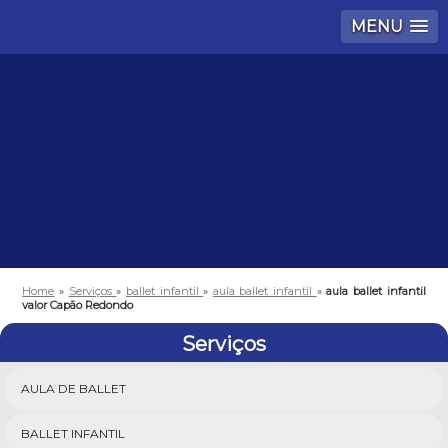
MENU
Home
»
Serviços
»
ballet infantil
»
aula ballet infantil
»
aula ballet infantil
valor Capão Redondo
Serviços
AULA DE BALLET
BALLET INFANTIL