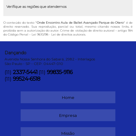
Verifique as regiões que atendemos
O conteúdo do texto "
Onde Encontro Aula de Ballet Avançado Parque do Otero
" é de
direito reservado. Sua reprodução, parcial ou total, mesmo citando nossos links, é
proibida sem a autorização do autor. Crime de violação de direito autoral – artigo 184
do Código Penal –
Lei 9610/98 - Lei de direitos autorais
.
Dançando
Avenida Nossa Senhora do Sabará, 2982 - Interlagos
São Paulo - SP - CEP: 04447-010
2337-5441
99835-9116
(11)
(11)
99524-6518
(11)
Home
Empresa
Missão