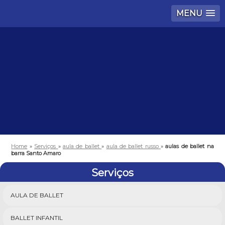
MENU
Home
»
Serviços
»
aula de ballet
»
aula de ballet russo
»
aulas de ballet na
barra Santo Amaro
Serviços
AULA DE BALLET
BALLET INFANTIL