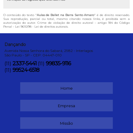
O conteúdo do texto "
Aulas de Ballet na Barra Santo Amaro
" é de direito reservado.
Sua reprodução, parcial ou total, mesmo citando nossos links, é proibida sem a
autorização do autor. Crime de violação de direito autoral – artigo 184 do Código
Penal –
Lei 9610/98 - Lei de direitos autorais
.
Dançando
Avenida Nossa Senhora do Sabará, 2982 - Interlagos
São Paulo - SP - CEP: 04447-010
2337-5441
99835-9116
(11)
(11)
99524-6518
(11)
Home
Empresa
Missão