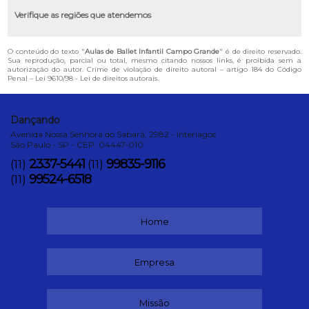
Verifique as regiões que atendemos
O conteúdo do texto "
Aulas de Ballet Infantil Campo Grande
" é de direito reservado.
Sua reprodução, parcial ou total, mesmo citando nossos links, é proibida sem a
autorização do autor. Crime de violação de direito autoral – artigo 184 do Código
Penal –
Lei 9610/98 - Lei de direitos autorais
.
Dançando
Avenida Nossa Senhora do Sabará, 2982 - Interlagos
São Paulo - SP - CEP: 04447-010
2337-5441
99835-9116
(11)
(11)
99524-6518
(11)
Home
Empresa
Missão