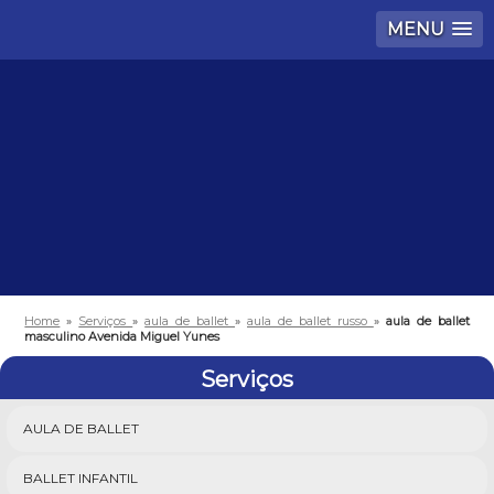
MENU
Home
»
Serviços
»
aula de ballet
»
aula de ballet russo
»
aula de ballet
masculino Avenida Miguel Yunes
Serviços
AULA DE BALLET
BALLET INFANTIL