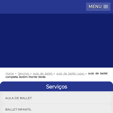
MENU
Home
»
Serviços
»
aula de ballet
»
aula de ballet russo
»
aula de ballet
completa Jardim Monte Verde
Serviços
AULA DE BALLET
BALLET INFANTIL