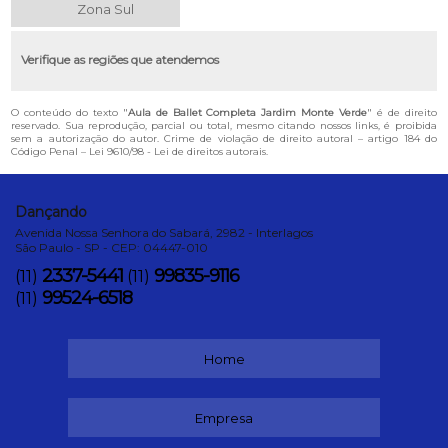
Zona Sul
Verifique as regiões que atendemos
O conteúdo do texto "
Aula de Ballet Completa Jardim Monte Verde
" é de direito
reservado. Sua reprodução, parcial ou total, mesmo citando nossos links, é proibida
sem a autorização do autor. Crime de violação de direito autoral – artigo 184 do
Código Penal –
Lei 9610/98 - Lei de direitos autorais
.
Dançando
Avenida Nossa Senhora do Sabará, 2982 - Interlagos
São Paulo - SP - CEP: 04447-010
2337-5441
99835-9116
(11)
(11)
99524-6518
(11)
Home
Empresa