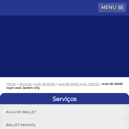
MENU
Home
»
Serviços
»
aula de ballet
»
aula de ballet royal infantil
»
aula de ballet
royal valor Jardim Orly
Serviços
AULA DE BALLET
BALLET INFANTIL