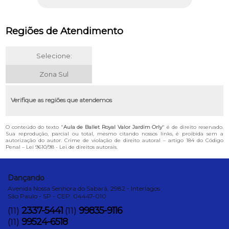
Regiões de Atendimento
Selecione:
Zona Sul
Verifique as regiões que atendemos
O conteúdo do texto "
Aula de Ballet Royal Valor Jardim Orly
" é de direito reservado.
Sua reprodução, parcial ou total, mesmo citando nossos links, é proibida sem a
autorização do autor. Crime de violação de direito autoral – artigo 184 do Código
Penal –
Lei 9610/98 - Lei de direitos autorais
.
Dançando
Avenida Nossa Senhora do Sabará, 2982 - Interlagos
São Paulo - SP - CEP: 04447-010
2337-5441
99835-9116
(11)
(11)
99524-6518
(11)