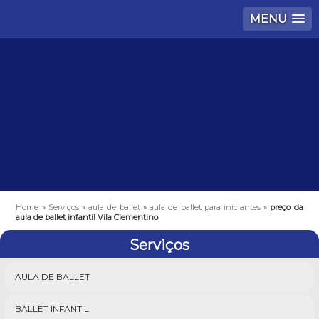
MENU
Home
»
Serviços
»
aula de ballet
»
aula de ballet para iniciantes
»
preço da
aula de ballet infantil Vila Clementino
Serviços
AULA DE BALLET
BALLET INFANTIL