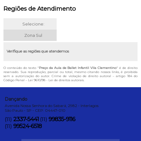
Regiões de Atendimento
Selecione:
Zona Sul
Verifique as regiões que atendemos
O conteúdo do texto "
Preço da Aula de Ballet Infantil Vila Clementino
" é de direito
reservado. Sua reprodução, parcial ou total, mesmo citando nossos links, é proibida
sem a autorização do autor. Crime de violação de direito autoral – artigo 184 do
Código Penal –
Lei 9610/98 - Lei de direitos autorais
.
Dançando
Avenida Nossa Senhora do Sabará, 2982 - Interlagos
São Paulo - SP - CEP: 04447-010
2337-5441
99835-9116
(11)
(11)
99524-6518
(11)