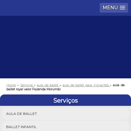
MENU
Home
»
Serviços
»
aula de ballet
»
aula de ballet para iniciantes
»
aula de
ballet royal valor Fazenda Morumbi
Serviços
AULA DE BALLET
BALLET INFANTIL