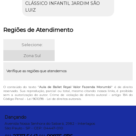
CLÁSSICO INFANTIL JARDIM SÃO
LUIZ
Regiões de Atendimento
Selecione:
Zona Sul
Verifique as regiões que atendemos
O conteúdo do texto "
Aula de Ballet Royal Valor Fazenda Morumbi
" é de direito
reservado. Sua reprodução, parcial ou total, mesmo citando nossos links, é proibida
sem a autorização do autor. Crime de violação de direito autoral – artigo 184 do
Código Penal –
Lei 9610/98 - Lei de direitos autorais
.
Dançando
Avenida Nossa Senhora do Sabará, 2982 - Interlagos
São Paulo - SP - CEP: 04447-010