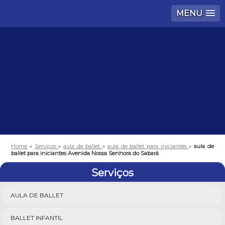
MENU
Home
»
Serviços
»
aula de ballet
»
aula de ballet para iniciantes
»
aula de
ballet para iniciantes Avenida Nossa Senhora do Sabará
Serviços
AULA DE BALLET
BALLET INFANTIL