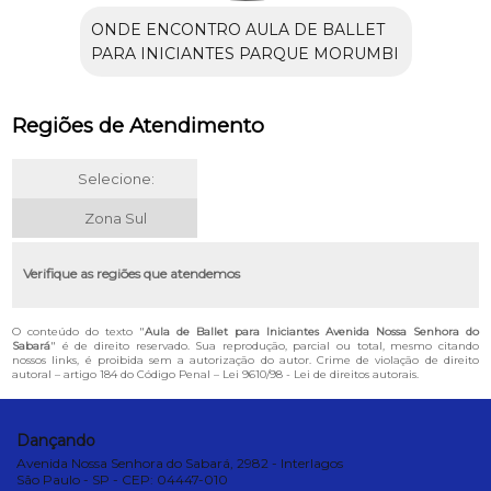
ONDE ENCONTRO AULA DE BALLET
PARA INICIANTES PARQUE MORUMBI
Regiões de Atendimento
Selecione:
Zona Sul
Verifique as regiões que atendemos
O conteúdo do texto "
Aula de Ballet para Iniciantes Avenida Nossa Senhora do
Sabará
" é de direito reservado. Sua reprodução, parcial ou total, mesmo citando
nossos links, é proibida sem a autorização do autor. Crime de violação de direito
autoral – artigo 184 do Código Penal –
Lei 9610/98 - Lei de direitos autorais
.
Dançando
Avenida Nossa Senhora do Sabará, 2982 - Interlagos
São Paulo - SP - CEP: 04447-010