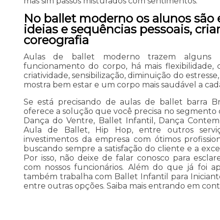
mas sim passos misturados com sentimentos.
No ballet moderno os alunos são 
ideias e sequências pessoais, cria
coreografia
Aulas de ballet moderno trazem alguns 
funcionamento do corpo, há mais flexibilidade, 
criatividade, sensibilização, diminuição do estress
mostra bem estar e um corpo mais saudável a cada
Se está precisando de aulas de ballet barra B
oferece a solução que você precisa no segmento 
Dança do Ventre, Ballet Infantil, Dança Contem
Aula de Ballet, Hip Hop, entre outros servi
investimentos da empresa com ótimos profission
buscando sempre a satisfação do cliente e a exce
Por isso, não deixe de falar conosco para escl
com nossos funcionários. Além do que já foi 
também trabalha com Ballet Infantil para Inicia
entre outras opções. Saiba mais entrando em cont