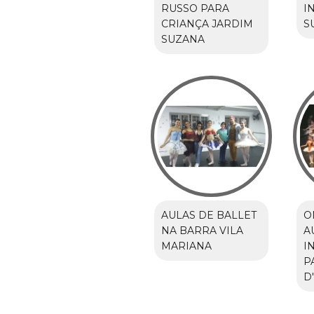
RUSSO PARA
I
CRIANÇA JARDIM
S
SUZANA
AULAS DE BALLET
O
NA BARRA VILA
A
MARIANA
I
P
D