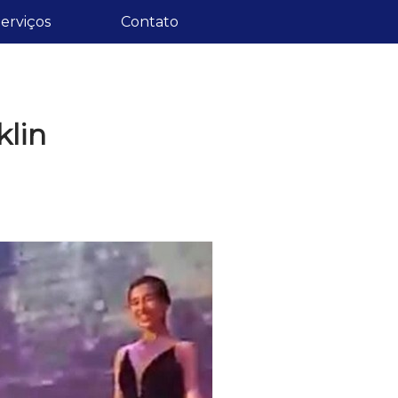
erviços
Contato
klin