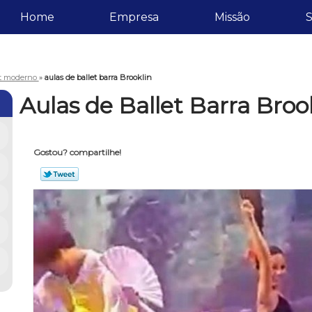
Home
Empresa
Missão
S
et moderno
»
aulas de ballet barra Brooklin
Aulas de Ballet Barra Broo
Gostou? compartilhe!