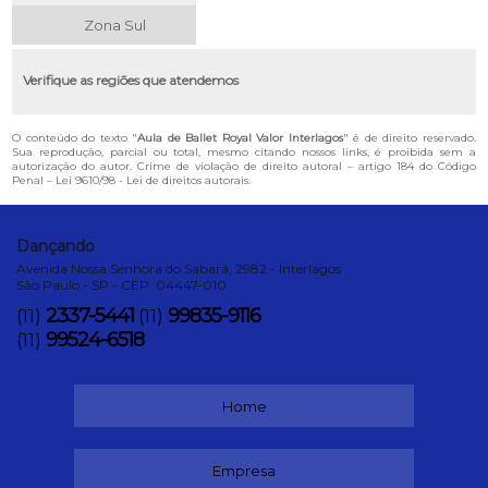
Zona Sul
Verifique as regiões que atendemos
O conteúdo do texto "
Aula de Ballet Royal Valor Interlagos
" é de direito reservado.
Sua reprodução, parcial ou total, mesmo citando nossos links, é proibida sem a
autorização do autor. Crime de violação de direito autoral – artigo 184 do Código
Penal –
Lei 9610/98 - Lei de direitos autorais
.
Dançando
Avenida Nossa Senhora do Sabará, 2982 - Interlagos
São Paulo - SP - CEP: 04447-010
2337-5441
99835-9116
(11)
(11)
99524-6518
(11)
Home
Empresa