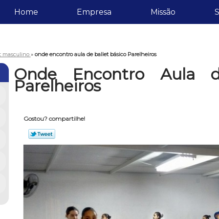
Home
Empresa
Missão
S
et masculino
»
onde encontro aula de ballet básico Parelheiros
Onde Encontro Aula d
Parelheiros
Gostou? compartilhe!