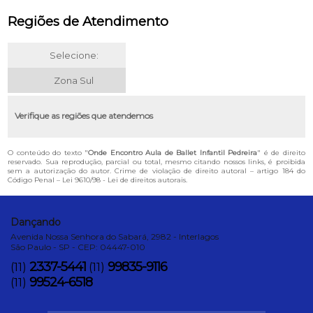
Regiões de Atendimento
Selecione:
Zona Sul
Verifique as regiões que atendemos
O conteúdo do texto "
Onde Encontro Aula de Ballet Infantil Pedreira
" é de direito
reservado. Sua reprodução, parcial ou total, mesmo citando nossos links, é proibida
sem a autorização do autor. Crime de violação de direito autoral – artigo 184 do
Código Penal –
Lei 9610/98 - Lei de direitos autorais
.
Dançando
Avenida Nossa Senhora do Sabará, 2982 - Interlagos
São Paulo - SP - CEP: 04447-010
2337-5441
99835-9116
(11)
(11)
99524-6518
(11)