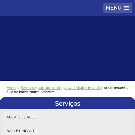
MENU
Home
»
Serviços
»
aula de ballet
»
aula de ballet infantil
»
onde encontro
aula de ballet infantil Pedreira
Serviços
AULA DE BALLET
BALLET INFANTIL