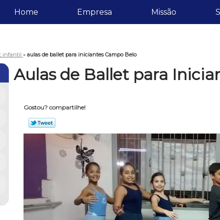
Home
Empresa
Missão
S
t infantil
»
aulas de ballet para iniciantes Campo Belo
Aulas de Ballet para Inic
Gostou? compartilhe!