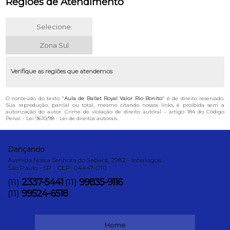
Regiões de Atendimento
Selecione:
Zona Sul
Verifique as regiões que atendemos
O conteúdo do texto "
Aula de Ballet Royal Valor Rio Bonito
" é de direito reservado.
Sua reprodução, parcial ou total, mesmo citando nossos links, é proibida sem a
autorização do autor. Crime de violação de direito autoral – artigo 184 do Código
Penal –
Lei 9610/98 - Lei de direitos autorais
.
Dançando
Avenida Nossa Senhora do Sabará, 2982 - Interlagos
São Paulo - SP - CEP: 04447-010
2337-5441
99835-9116
(11)
(11)
99524-6518
(11)
Home