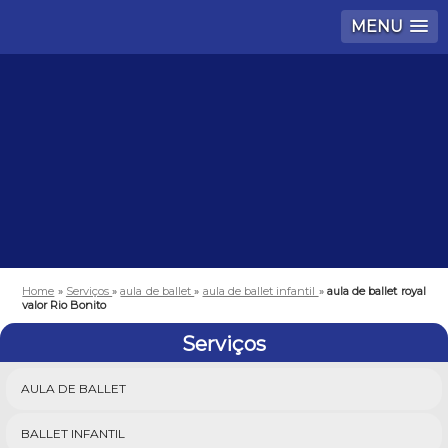
MENU
Home
»
Serviços
»
aula de ballet
»
aula de ballet infantil
»
aula de ballet royal
valor Rio Bonito
Serviços
AULA DE BALLET
BALLET INFANTIL