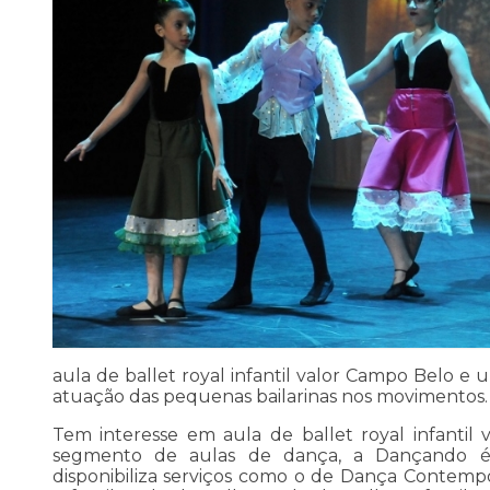
aula de ballet royal infantil valor Campo Belo e 
atuação das pequenas bailarinas nos movimentos.
Tem interesse em aula de ballet royal infanti
segmento de aulas de dança, a Dançando é 
disponibiliza serviços como o de Dança Contemp