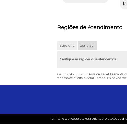
M
Regiões de Atendimento
Selecione:
Zona Sul
Verifique as regiões que atendemos
O conteúdo do texto "
Aula de Ballet Básico Valo
violação de direito autoral – artigo 184 do Código
O inteiro teor deste site está sujeito à proteção de dir