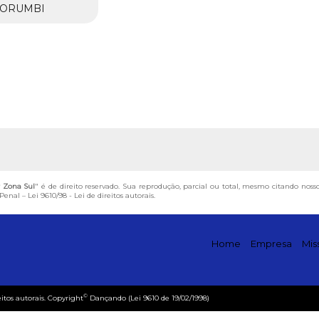
ORUMBI
r Zona Sul
" é de direito reservado. Sua reprodução, parcial ou total, mesmo citando noss
 Penal –
Lei 9610/98 - Lei de direitos autorais
.
Home
Empresa
Mis
©
eitos autorais. Copyright
Dançando (Lei 9610 de 19/02/1998)