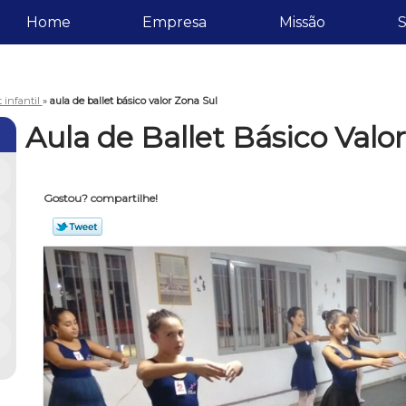
Home
Empresa
Missão
S
t infantil
»
aula de ballet básico valor Zona Sul
Aula de Ballet Básico Valo
Gostou? compartilhe!