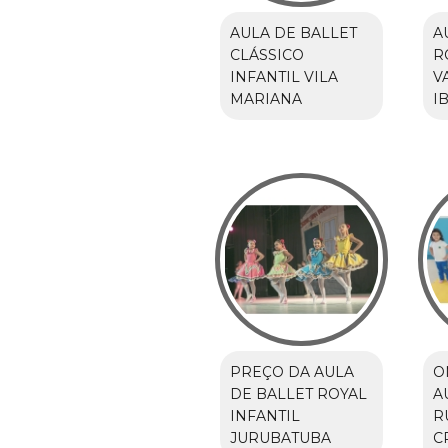
AULA DE BALLET
A
CLÁSSICO
R
INFANTIL VILA
V
MARIANA
I
PREÇO DA AULA
O
DE BALLET ROYAL
A
INFANTIL
R
JURUBATUBA
C