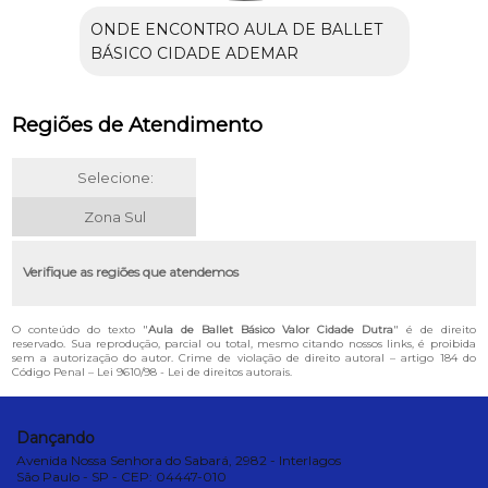
ONDE ENCONTRO AULA DE BALLET
BÁSICO CIDADE ADEMAR
Regiões de Atendimento
Selecione:
Zona Sul
Verifique as regiões que atendemos
O conteúdo do texto "
Aula de Ballet Básico Valor Cidade Dutra
" é de direito
reservado. Sua reprodução, parcial ou total, mesmo citando nossos links, é proibida
sem a autorização do autor. Crime de violação de direito autoral – artigo 184 do
Código Penal –
Lei 9610/98 - Lei de direitos autorais
.
Dançando
Avenida Nossa Senhora do Sabará, 2982 - Interlagos
São Paulo - SP - CEP: 04447-010