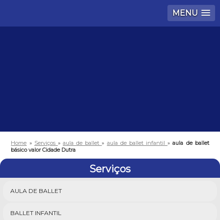
MENU
Home
»
Serviços
»
aula de ballet
»
aula de ballet infantil
»
aula de ballet
básico valor Cidade Dutra
Serviços
AULA DE BALLET
BALLET INFANTIL