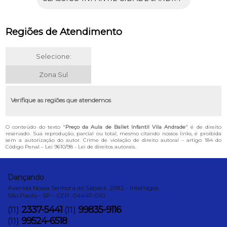
Regiões de Atendimento
Selecione:
Zona Sul
Verifique as regiões que atendemos
O conteúdo do texto "
Preço da Aula de Ballet Infantil Vila Andrade
" é de direito
reservado. Sua reprodução, parcial ou total, mesmo citando nossos links, é proibida
sem a autorização do autor. Crime de violação de direito autoral – artigo 184 do
Código Penal –
Lei 9610/98 - Lei de direitos autorais
.
Dançando
Avenida Nossa Senhora do Sabará, 2982 - Interlagos
São Paulo - SP - CEP: 04447-010
2337-5441
99835-9116
(11)
(11)
99524-6518
(11)