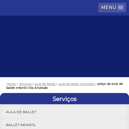
MENU
Home
»
Serviços
»
aula de ballet
»
aula de ballet completa
»
preço da aula de
ballet infantil Vila Andrade
Serviços
AULA DE BALLET
BALLET INFANTIL