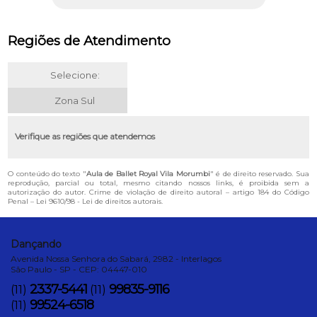
Regiões de Atendimento
Selecione:
Zona Sul
Verifique as regiões que atendemos
O conteúdo do texto "
Aula de Ballet Royal Vila Morumbi
" é de direito reservado. Sua
reprodução, parcial ou total, mesmo citando nossos links, é proibida sem a
autorização do autor. Crime de violação de direito autoral – artigo 184 do Código
Penal –
Lei 9610/98 - Lei de direitos autorais
.
Dançando
Avenida Nossa Senhora do Sabará, 2982 - Interlagos
São Paulo - SP - CEP: 04447-010
2337-5441
99835-9116
(11)
(11)
99524-6518
(11)