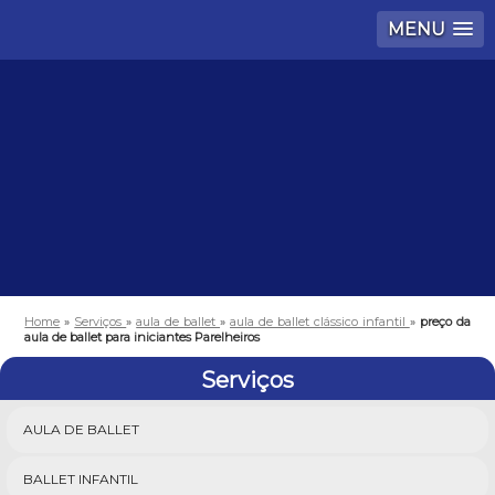
MENU
Home
»
Serviços
»
aula de ballet
»
aula de ballet clássico infantil
»
preço da
aula de ballet para iniciantes Parelheiros
Serviços
AULA DE BALLET
BALLET INFANTIL