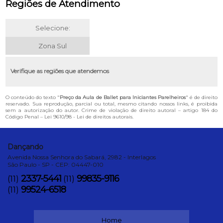
Regiões de Atendimento
Selecione:
Zona Sul
Verifique as regiões que atendemos
O conteúdo do texto "
Preço da Aula de Ballet para Iniciantes Parelheiros
" é de direito
reservado. Sua reprodução, parcial ou total, mesmo citando nossos links, é proibida
sem a autorização do autor. Crime de violação de direito autoral – artigo 184 do
Código Penal –
Lei 9610/98 - Lei de direitos autorais
.
Dançando
Avenida Nossa Senhora do Sabará, 2982 - Interlagos
São Paulo - SP - CEP: 04447-010
2337-5441
99835-9116
(11)
(11)
99524-6518
(11)
Home