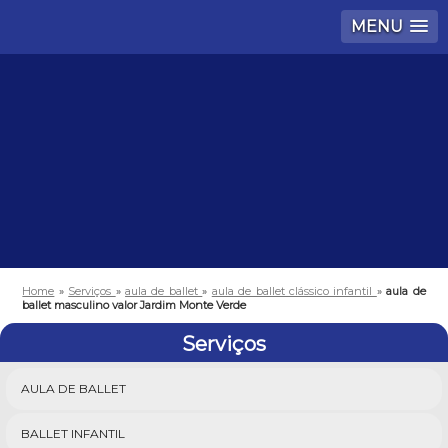
MENU
Home
»
Serviços
»
aula de ballet
»
aula de ballet clássico infantil
»
aula de
ballet masculino valor Jardim Monte Verde
Serviços
AULA DE BALLET
BALLET INFANTIL