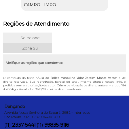
CAMPO LIMPO
Regiões de Atendimento
Selecione:
Zona Sul
Verifique as regiões que atendemos
O conteúdo do texto "
Aula de Ballet Masculino Valor Jardim Monte Verde
" é de
direito reservado. Sua reprodução, parcial ou total, mesmo citando nossos links, é
proibida sem a autorização do autor. Crime de violação de direito autoral – artigo 184
do Código Penal –
Lei 9610/98 - Lei de direitos autorais
.
Dançando
Avenida Nossa Senhora do Sabará, 2982 - Interlagos
São Paulo - SP - CEP: 04447-010
2337-5441
99835-9116
(11)
(11)