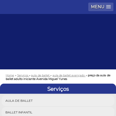
MENU
Home
»
Serviços
»
aula de ballet
»
aula de ballet avançado
»
preço da aula de
ballet adulto iniciante Avenida Miguel Yunes
Serviços
AULA DE BALLET
BALLET INFANTIL