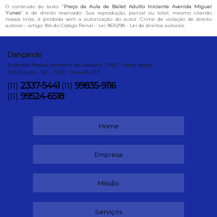
O conteúdo do texto "
Preço da Aula de Ballet Adulto Iniciante Avenida Miguel
Yunes
" é de direito reservado. Sua reprodução, parcial ou total, mesmo citando
nossos links, é proibida sem a autorização do autor. Crime de violação de direito
autoral – artigo 184 do Código Penal –
Lei 9610/98 - Lei de direitos autorais
.
Dançando
Avenida Nossa Senhora do Sabará, 2982 - Interlagos
São Paulo - SP - CEP: 04447-010
2337-5441
99835-9116
(11)
(11)
99524-6518
(11)
Home
Empresa
Missão
Serviços