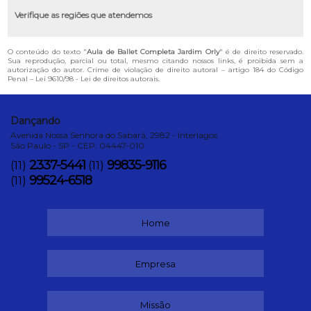
Verifique as regiões que atendemos
O conteúdo do texto "
Aula de Ballet Completa Jardim Orly
" é de direito reservado.
Sua reprodução, parcial ou total, mesmo citando nossos links, é proibida sem a
autorização do autor. Crime de violação de direito autoral – artigo 184 do Código
Penal –
Lei 9610/98 - Lei de direitos autorais
.
Dançando
Avenida Nossa Senhora do Sabará, 2982 - Interlagos
São Paulo - SP - CEP: 04447-010
2337-5441
99835-9116
(11)
(11)
99524-6518
(11)
Home
Empresa
Missão