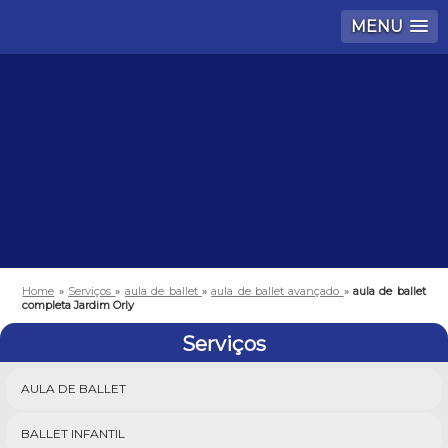
MENU
Home
»
Serviços
»
aula de ballet
»
aula de ballet avançado
»
aula de ballet
completa Jardim Orly
Serviços
AULA DE BALLET
BALLET INFANTIL