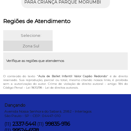
PARA CRIANÇA PARQUE MORUMBI
Regiões de Atendimento
Selecione:
Zona Sul
Verifique as regiões que atendemos
O conteúdo do texto "
Aula de Ballet Infantil Valor Capão Redondo
" é de direito
reservado. Sua reprodução, parcial ou total, mesmo citando nossos links, é proibida
sem a autorização do autor. Crime de violação de direito autoral – artigo 184 do
Código Penal –
Lei 9610/98 - Lei de direitos autorais
.
Dançando
Avenida Nossa Senhora do Sabará, 2982 - Interlagos
São Paulo - SP - CEP: 04447-010
2337-5441
99835-9116
(11)
(11)
99524-6518
(11)