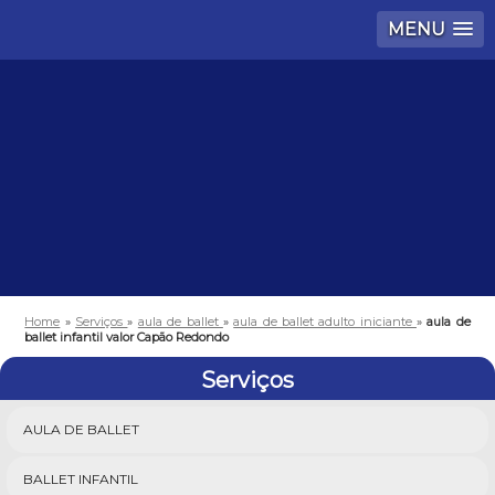
MENU
Home
»
Serviços
»
aula de ballet
»
aula de ballet adulto iniciante
»
aula de
ballet infantil valor Capão Redondo
Serviços
AULA DE BALLET
BALLET INFANTIL