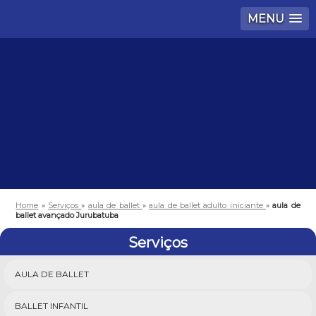
MENU
Home
»
Serviços
»
aula de ballet
»
aula de ballet adulto iniciante
»
aula de
ballet avançado Jurubatuba
Serviços
AULA DE BALLET
BALLET INFANTIL